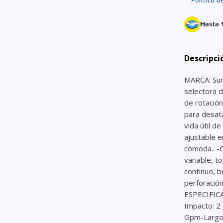
Hasta 
Descripci
MARCA: Su
selectora d
de rotación
para desata
vida útil d
ajustable e
cómoda.. -C
variable, t
continuo, b
perforació
ESPECIFICA
Impacto: 2
Gpm-Largo 