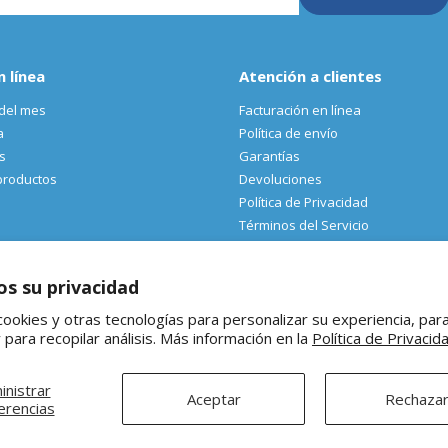
n línea
Atención a clientes
del mes
Facturación en línea
a
Política de envío
s
Garantías
productos
Devoluciones
Política de Privacidad
Términos del Servicio
s su privacidad
cookies y otras tecnologías para personalizar su experiencia, par
®Ferretería El Oso Todos los derechos reservados |
Vitamina Online®
 para recopilar análisis. Más información en la
Política de Privacid
Todos los precios de venta sugeridos están en MXN ($) e incluyen IVA
inistrar
Aceptar
Rechaza
erencias