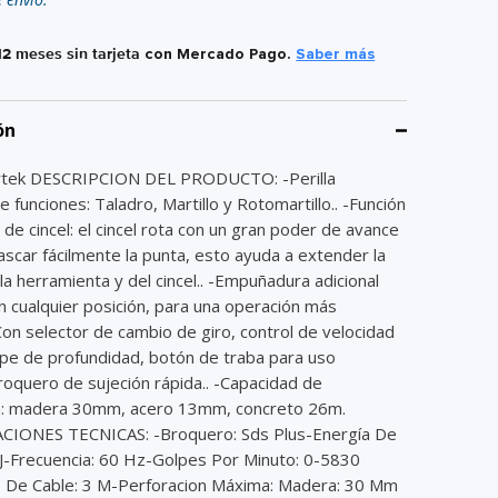
12 meses sin tarjeta
con Mercado Pago.
Saber más
ón
rtek DESCRIPCION DEL PRODUCTO: -Perilla
e funciones: Taladro, Martillo y Rotomartillo.. -Función
 de cincel: el cincel rota con un gran poder de avance
scar fácilmente la punta, esto ayuda a extender la
e la herramienta y del cincel.. -Empuñadura adicional
n cualquier posición, para una operación más
on selector de cambio de giro, control de velocidad
ope de profundidad, botón de traba para uso
roquero de sujeción rápida.. -Capacidad de
n: madera 30mm, acero 13mm, concreto 26m.
CIONES TECNICAS: -Broquero: Sds Plus-Energía De
 J-Frecuencia: 60 Hz-Golpes Por Minuto: 0-5830
De Cable: 3 M-Perforacion Máxima: Madera: 30 Mm