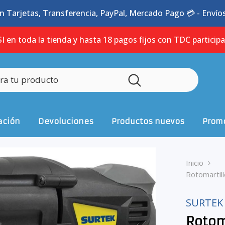
n Tarjetas, Transferencia, PayPal, Mercado Pago 💳 - Envíos 
I en toda la tienda y hasta 18 pagos fijos con TDC particip
ación
Devoluciones
Productos nuevos
Promo
Inicio
Rotomartil
SURTEK
Rotom