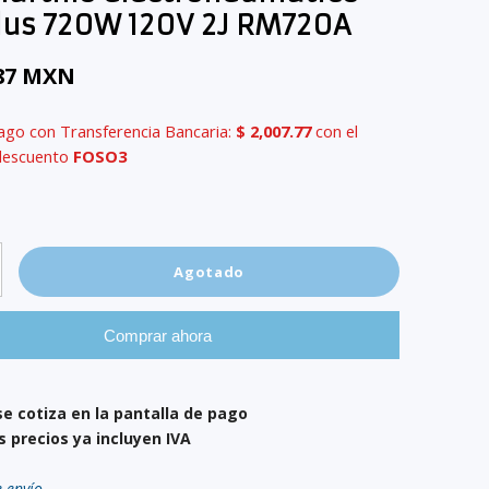
lus 720W 120V 2J RM720A
.87 MXN
ago con Transferencia Bancaria:
$ 2,007.77
con el
descuento
FOSO3
Agotado
Comprar ahora
se cotiza en la pantalla de pago
s precios ya incluyen IVA
e envío.