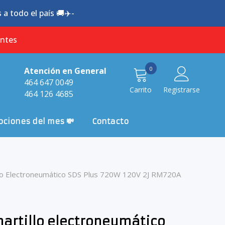
a todo el país 🚚✈️-
antes
0
0
Atención en General
item
464 647 0049
Carrito
Registrarse
464 126 4685
ciones del mes 💸
Contacto
lo Electroneumático SDS Plus 720W 120V 2J RM720A
artillo electroneumático