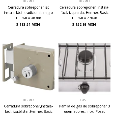
VENDEDOR:
VENDEDOR:
HERMEX
HERMEX
Cerradura sobreponer izq
Cerradura sobreponer, instala-
instala-fácil, tradicional, negro
fácil, izquierda, Hermex Basic
HERMEX 48368
HERMEX 27046
$ 183.51 MXN
$ 152.93 MXN
VENDEDOR:
VENDEDOR:
HERMEX
FOSET
Cerradura sobreponer,instala-
Parrilla de gas de sobreponer 3
fácil, izq,blister,Hermex Basic
quemadores, inox, Foset