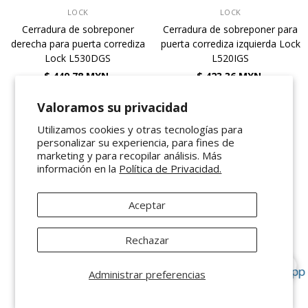
VENDEDOR:
VENDEDOR:
LOCK
LOCK
Cerradura de sobreponer
Cerradura de sobreponer para
derecha para puerta corrediza
puerta corrediza izquierda Lock
Lock L530DGS
L520IGS
$ 449.78 MXN
$ 423.36 MXN
Valoramos su privacidad
Utilizamos cookies y otras tecnologías para
Demostración
1
-
70
de 70 totales
personalizar su experiencia, para fines de
marketing y para recopilar análisis. Más
información en la
Política de Privacidad.
NO MÁS PRODUCTO
Aceptar
Rechazar
Presentes en los principales Marketplaces del
Administrar preferencias
mercado