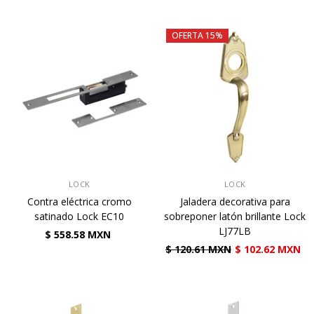
OFERTA 15%
VENDEDOR:
VENDEDOR:
LOCK
LOCK
Contra eléctrica cromo
Jaladera decorativa para
satinado Lock EC10
sobreponer latón brillante Lock
LJ77LB
$ 558.58 MXN
$ 120.61 MXN
$ 102.62 MXN