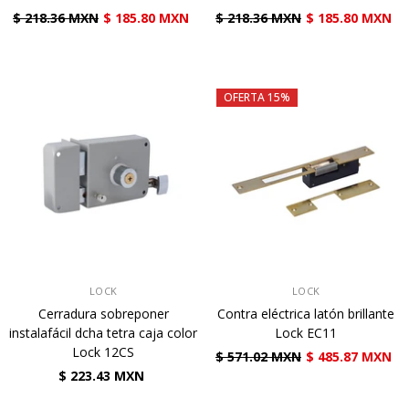
$ 218.36 MXN
$ 185.80 MXN
$ 218.36 MXN
$ 185.80 MXN
OFERTA 15%
VENDEDOR:
VENDEDOR:
LOCK
LOCK
Cerradura sobreponer
Contra eléctrica latón brillante
instalafácil dcha tetra caja color
Lock EC11
Lock 12CS
$ 571.02 MXN
$ 485.87 MXN
$ 223.43 MXN