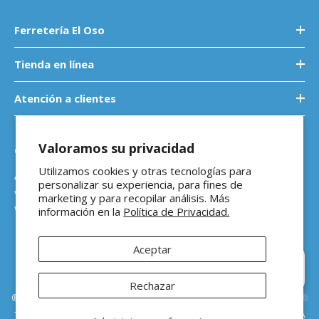
Ferretería El Oso
Tienda en línea
Atención a clientes
Valoramos su privacidad
Contáctanos
Utilizamos cookies y otras tecnologías para
Atención a empresas
personalizar su experiencia, para fines de
ventasb2b@ferreteriaeloso.mx
marketing y para recopilar análisis. Más
WhatsApp: 464 205 4992
información en la
Política de Privacidad.
Aceptar
Hola 👋 ¿En qué podemos
ayudarte?
Rechazar
®Ferretería El Oso Todos los derechos reservados |
Vitamina Online®
Todos los precios de venta sugeridos están en MXN ($) e incluyen IVA