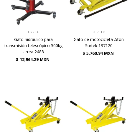
VENDEDOR:
VENDEDOR:
URREA
SURTEK
Gato hidráulico para
Gato de motocicleta .5ton
transmisión telescópico 500kg
Surtek 137120
Urrea 2488
$ 5,760.94 MXN
$ 12,964.29 MXN