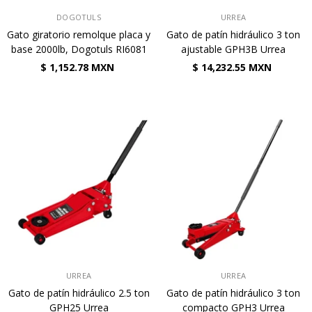
VENDEDOR:
VENDEDOR:
DOGOTULS
URREA
Gato giratorio remolque placa y
Gato de patín hidráulico 3 ton
base 2000lb, Dogotuls RI6081
ajustable GPH3B Urrea
$ 1,152.78 MXN
$ 14,232.55 MXN
VENDEDOR:
VENDEDOR:
URREA
URREA
Gato de patín hidráulico 2.5 ton
Gato de patín hidráulico 3 ton
GPH25 Urrea
compacto GPH3 Urrea