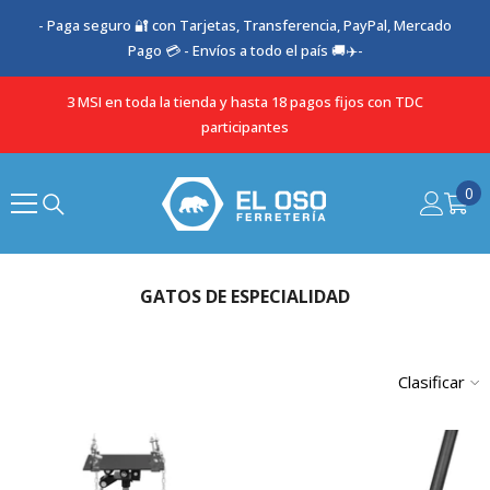
SALTAR AL CONTENIDO
- Paga seguro 🔐 con Tarjetas, Transferencia, PayPal, Mercado
Pago 💳 - Envíos a todo el país 🚚✈️-
3 MSI en toda la tienda y hasta 18 pagos fijos con TDC
participantes
0
0
it
GATOS DE ESPECIALIDAD
Clasificar