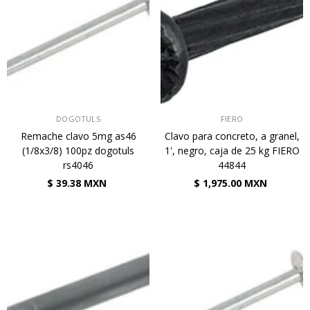
VENDEDOR:
VENDEDOR:
DOGOTULS
FIERO
Remache clavo 5mg as46
Clavo para concreto, a granel,
(1/8x3/8) 100pz dogotuls
1', negro, caja de 25 kg FIERO
rs4046
44844
$ 39.38 MXN
$ 1,975.00 MXN