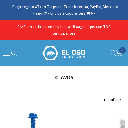
SALTAR AL CONTENIDO
- Paga seguro 🔐 con Tarjetas, Transferencia, PayPal, Mercado
Pago 💳 - Envíos a todo el país 🚚✈️-
3 MSI en toda la tienda y hasta 18 pagos fijos con TDC
participantes
0
0
it
CLAVOS
Clasificar