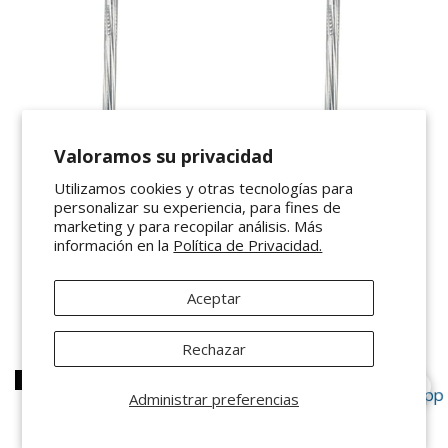
Valoramos su privacidad
Utilizamos cookies y otras tecnologías para
VENDEDOR:
VENDEDOR:
SURTEK
SURTEK
personalizar su experiencia, para fines de
Clavo para concreto
Clavo para concreto
marketing y para recopilar análisis. Más
información en la
Política de Privacidad.
galvanizado 3-1/2" Surtek
galvanizado 1" Surtek CLG1
CLG312
$ 74.00 MXN
$ 62.97 MXN
$ 77.76 MXN
Aceptar
Rechazar
AGOTADO
Administrar preferencias