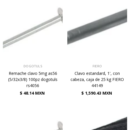
VENDEDOR:
VENDEDOR:
DOGOTULS
FIERO
Remache clavo 5mg as56
Clavo estandard, 1', con
(5/32x3/8) 100pz dogotuls
cabeza, caja de 25 kg FIERO
rs4056
44149
$ 48.14 MXN
$ 1,590.43 MXN