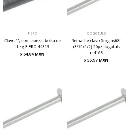
VENDEDOR:
VENDEDOR:
FIERO
DOGOTULS
Clavo 1', con cabeza, bolsa de
Remache clavo 5mg as68lf
1 kg FIERO 44813
(3/16x1/2) 50pz dogotuls
rs4168
$ 64.84 MXN
$ 55.97 MXN