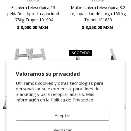
TRUPER
TRUPER
Escalera telescópica,13
Multiescalera telescópica,3.2
peldaños, tipo II, capacidad
m,capacidad de carga 150 kg
175kg Truper 101904
Truper 101883
$ 3,000.00 MXN
$ 3,550.00 MXN
AGOTADO
Valoramos su privacidad
Utilizamos cookies y otras tecnologías para
personalizar su experiencia, para fines de
marketing y para recopilar análisis. Más
información en la
Política de Privacidad.
VENDEDOR:
Aceptar
VENDEDOR:
TRUPER
PRETUL
Multiescalera telescópica,4.5
Escalera tubular, plegable, 1
m,capacidad de carga 150 kg
peldaño, Pretul 24117
Rechazar