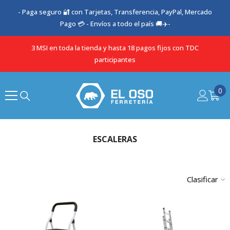
SALTAR AL CONTENIDO
- Paga seguro 🔐 con Tarjetas, Transferencia, PayPal, Mercado
Pago 💳 - Envíos a todo el país 🚚✈️-
3 MSI en toda la tienda y hasta 18 pagos fijos con TDC
participantes
0
0
it
ESCALERAS
Clasificar