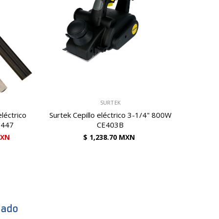
VENDEDOR:
SURTEK
eléctrico
Surtek Cepillo eléctrico 3-1/4" 800W
3447
CE403B
MXN
$ 1,238.70 MXN
cado