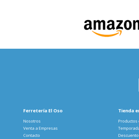
Ferretería El Oso
Tienda e
Nosotros
Productos 
Venta a Empresas
Temporad
Contacto
Descuento