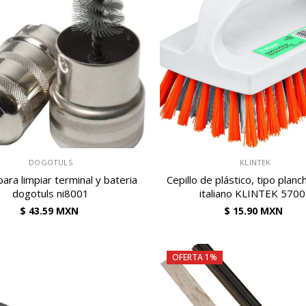
VENDEDOR:
DOGOTULS
KLINTEK
para limpiar terminal y bateria
Cepillo de plástico, tipo planch
dogotuls ni8001
italiano KLINTEK 570
$ 43.59 MXN
$ 15.90 MXN
OFERTA 1%