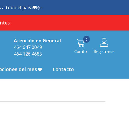
a todo el país 🚚✈️-
antes
0
0
Atención en General
item
464 647 0049
Carrito
Registrarse
464 126 4685
ciones del mes 💸
Contacto