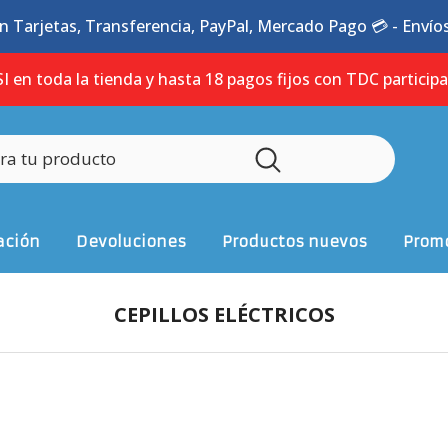
n Tarjetas, Transferencia, PayPal, Mercado Pago 💳 - Envíos 
I en toda la tienda y hasta 18 pagos fijos con TDC particip
ación
Devoluciones
Productos nuevos
Promo
CEPILLOS ELÉCTRICOS