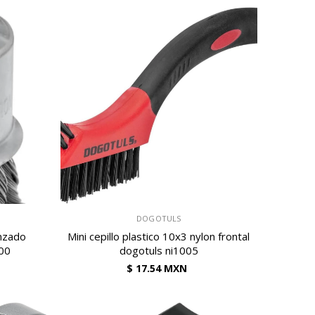
VENDEDOR:
DOGOTULS
nzado
Mini cepillo plastico 10x3 nylon frontal
100
dogotuls ni1005
$ 17.54 MXN