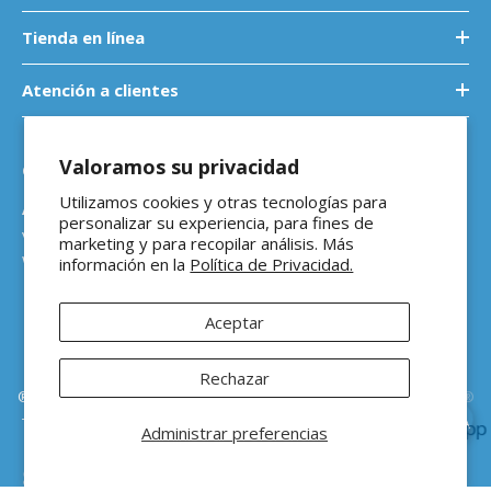
Tienda en línea
Atención a clientes
Valoramos su privacidad
Contáctanos
Utilizamos cookies y otras tecnologías para
Atención a empresas
personalizar su experiencia, para fines de
ventasb2b@ferreteriaeloso.mx
marketing y para recopilar análisis. Más
WhatsApp: 464 205 4992
información en la
Política de Privacidad.
Aceptar
Rechazar
®Ferretería El Oso Todos los derechos reservados |
Vitamina Online®
Todos los precios de venta sugeridos están en MXN ($) e incluyen IVA
Administrar preferencias