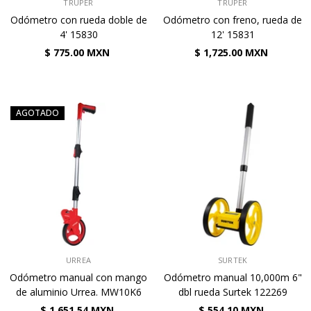
VENDEDOR:
VENDEDOR:
TRUPER
TRUPER
Odómetro con rueda doble de
Odómetro con freno, rueda de
4' 15830
12' 15831
$ 775.00 MXN
$ 1,725.00 MXN
AGOTADO
VENDEDOR:
VENDEDOR:
URREA
SURTEK
Odómetro manual con mango
Odómetro manual 10,000m 6"
de aluminio Urrea. MW10K6
dbl rueda Surtek 122269
$ 1,651.54 MXN
$ 554.10 MXN