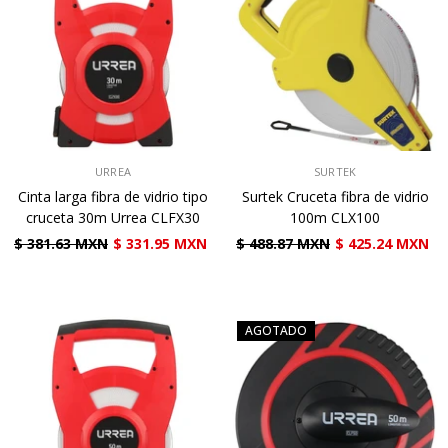
VENDEDOR:
VENDEDOR:
URREA
SURTEK
Cinta larga fibra de vidrio tipo
Surtek Cruceta fibra de vidrio
cruceta 30m Urrea CLFX30
100m CLX100
$ 381.63 MXN
$ 331.95 MXN
$ 488.87 MXN
$ 425.24 MXN
AGOTADO