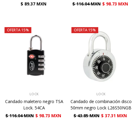
$ 89.37 MXN
$ 116.04 MXN
$ 98.73 MXN
OFERTA 15%
OFERTA 15%
VENDEDOR:
VENDEDOR:
LOCK
LOCK
Candado maletero negro TSA
Candado de combinación disco
Lock. 54CA
50mm negro Lock L26S50NGB
$ 116.04 MXN
$ 98.73 MXN
$ 43.85 MXN
$ 37.31 MXN