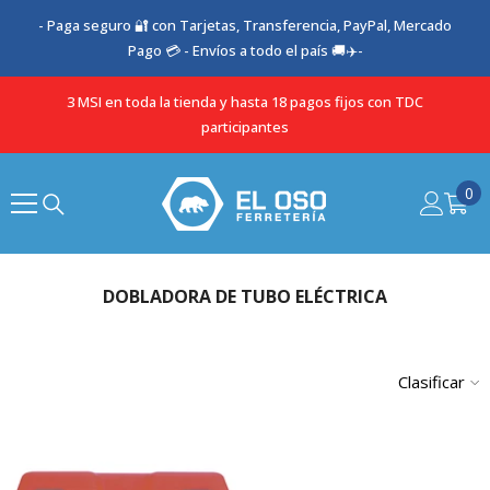
SALTAR AL CONTENIDO
- Paga seguro 🔐 con Tarjetas, Transferencia, PayPal, Mercado
Pago 💳 - Envíos a todo el país 🚚✈️-
3 MSI en toda la tienda y hasta 18 pagos fijos con TDC
participantes
0
0
it
DOBLADORA DE TUBO ELÉCTRICA
Clasificar