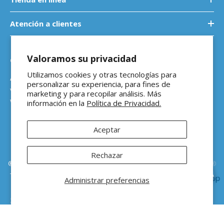
Atención a clientes
Valoramos su privacidad
Contáctanos
Utilizamos cookies y otras tecnologías para
Atención a empresas
personalizar su experiencia, para fines de
ventasb2b@ferreteriaeloso.mx
marketing y para recopilar análisis. Más
WhatsApp: 464 205 4992
información en la
Política de Privacidad.
Aceptar
Rechazar
®Ferretería El Oso Todos los derechos reservados |
Vitamina Online®
Todos los precios de venta sugeridos están en MXN ($) e incluyen IVA
Administrar preferencias
ORDENAR POR: