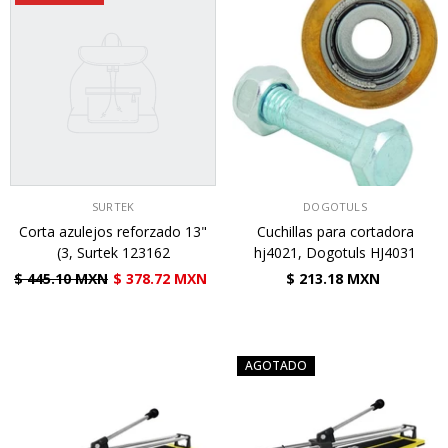
VENDEDOR:
VENDEDOR:
SURTEK
DOGOTULS
Corta azulejos reforzado 13"
Cuchillas para cortadora
(3, Surtek 123162
hj4021, Dogotuls HJ4031
$ 445.10 MXN
$ 378.72 MXN
$ 213.18 MXN
AGOTADO