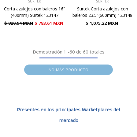
VENDEDOR:
VENDEDOR:
SURTEK
SURTEK
Corta azulejos con baleros 16"
Surtek Corta azulejos con
(400mm) Surtek 123147
baleros 23.5"(600mm) 123148
$ 920.94 MXN
$ 783.61 MXN
$ 1,075.22 MXN
Demostración
1
-
60
de 60 totales
NO MÁS PRODUCTO
Presentes en los principales Marketplaces del
mercado