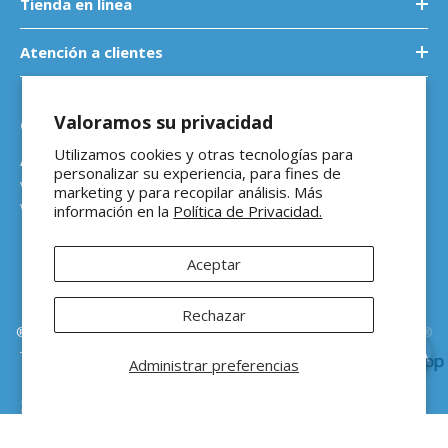
Tienda en línea
Atención a clientes
Valoramos su privacidad
Contáctanos
Utilizamos cookies y otras tecnologías para
Atención a empresas
personalizar su experiencia, para fines de
ventasb2b@ferreteriaeloso.mx
marketing y para recopilar análisis. Más
WhatsApp: 464 205 4992
información en la
Política de Privacidad.
Aceptar
Rechazar
®Ferretería El Oso Todos los derechos reservados |
Vitamina Online®
Todos los precios de venta sugeridos están en MXN ($) e incluyen IVA
Administrar preferencias
ORDENAR POR: