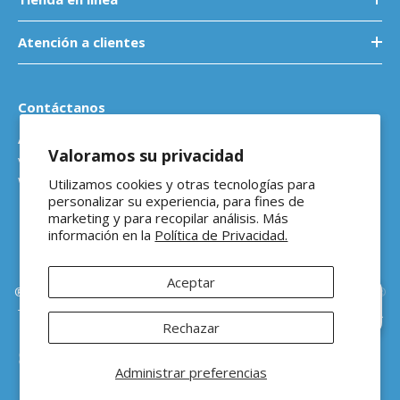
Atención a clientes
Contáctanos
Atención a empresas
Valoramos su privacidad
ventasb2b@ferreteriaeloso.mx
WhatsApp: 464 205 4992
Utilizamos cookies y otras tecnologías para
personalizar su experiencia, para fines de
marketing y para recopilar análisis. Más
información en la
Política de Privacidad.
Aceptar
®Ferretería El Oso Todos los derechos reservados |
Vitamina Online®
Hola 👋 ¿En qué podemos
Todos los precios de venta sugeridos están en MXN ($) e incluyen IVA
ayudarte?
Rechazar
Administrar preferencias