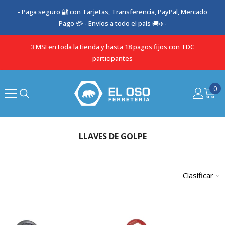
SALTAR AL CONTENIDO
- Paga seguro 🔐 con Tarjetas, Transferencia, PayPal, Mercado
Pago 💳 - Envíos a todo el país 🚚✈️-
3 MSI en toda la tienda y hasta 18 pagos fijos con TDC
participantes
0
0
it
LLAVES DE GOLPE
Clasificar