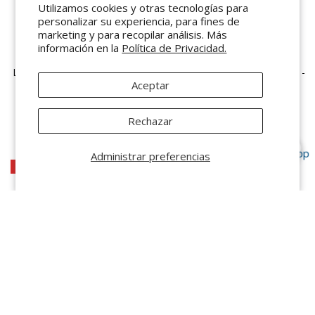
Utilizamos cookies y otras tecnologías para
personalizar su experiencia, para fines de
marketing y para recopilar análisis. Más
información en la
Política de Privacidad.
VENDEDOR:
VENDEDOR:
URREA
URREA
Llave golpe plana 6 puntas 1-
Llave golpe plana 12 puntas 1-
Aceptar
7/8 Urrea 2730SWH
7/8 Urrea 2730SW
$ 1,067.10 MXN
$ 1,067.10 MXN
Rechazar
Administrar preferencias
OFERTA 15%
ORDENAR POR:
Características
Más relevantes
VENDEDOR:
VENDEDOR: