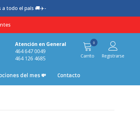
a todo el país 🚚✈️-
antes
0
0
Atención en General
item
464 647 0049
Carrito
Registrarse
464 126 4685
ciones del mes 💸
Contacto