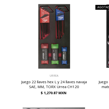
AGOTA
VENDEDOR:
VENDEDOR:
URREA
Juego 22 llaves hex L y 24 llaves navaja
Juego
SAE, MM, TORX Urrea CH120
mat
$ 1,270.87 MXN