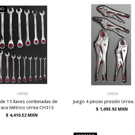
DO
VENDEDOR:
URREA
URREA
 de 15 llaves combinadas de
Juego 4 pinzas presión Urrea
raca Métrico Urrea CH313
$ 1,093.92 MXN
$ 4,410.52 MXN