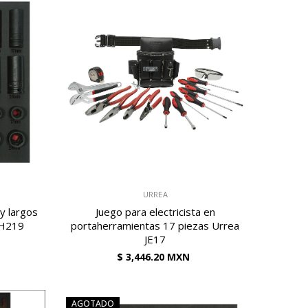
VENDEDOR:
URREA
y largos
Juego para electricista en
CH219
portaherramientas 17 piezas Urrea
JE17
$ 3,446.20 MXN
AGOTADO