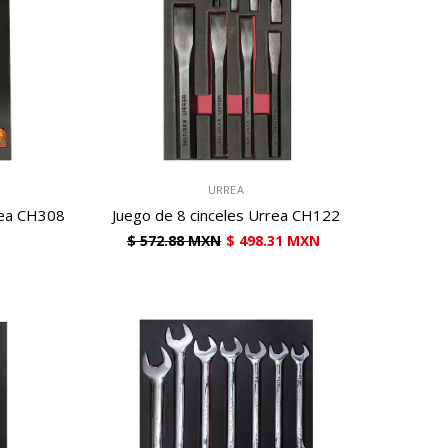
VENDEDOR:
URREA
rrea CH308
Juego de 8 cinceles Urrea CH122
$ 572.88 MXN
$ 498.31 MXN