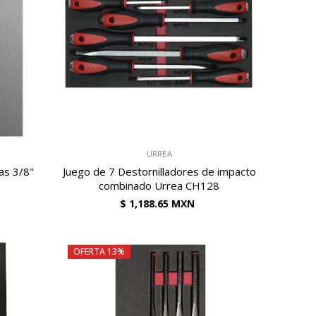
VENDEDOR:
URREA
as 3/8"
Juego de 7 Destornilladores de impacto
combinado Urrea CH128
$ 1,188.65 MXN
OFERTA 13%