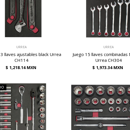
VENDEDOR:
URREA
URREA
3 llaves ajustables black Urrea
Juego 15 llaves combinadas 
CH114
Urrea CH304
$ 1,218.14 MXN
$ 1,973.34 MXN
DO