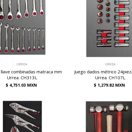
VENDEDOR:
URREA
URREA
 llave combinadas matraca mm
Juego dados métrico 24piez
Urrea. CH313L
Urrea. CH107L
$ 4,751.03 MXN
$ 1,279.82 MXN