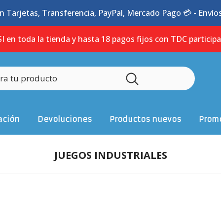
n Tarjetas, Transferencia, PayPal, Mercado Pago 💳 - Envíos 
I en toda la tienda y hasta 18 pagos fijos con TDC particip
ación
Devoluciones
Productos nuevos
Promo
JUEGOS INDUSTRIALES