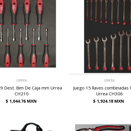
VENDEDOR:
URREA
URREA
 9 Dest. Bim De Caja mm Urrea
Juego 15 llaves combinadas 
CH210
Urrea CH306
$ 1,044.76 MXN
$ 1,924.18 MXN