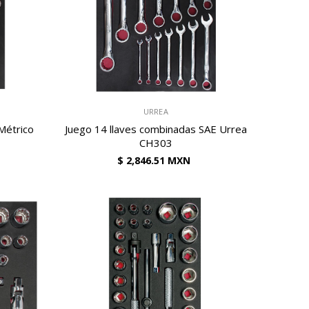
VENDEDOR:
URREA
Métrico
Juego 14 llaves combinadas SAE Urrea
CH303
$ 2,846.51 MXN