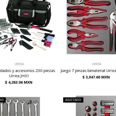
VENDEDOR:
URREA
URREA
 dados y accesorios 230 piezas
Juego 7 pinzas bimaterial Urr
Urrea JH01
$ 3,047.60 MXN
$ 4,263.06 MXN
DO
AGOTADO