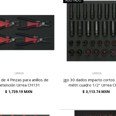
AGOTADO
VENDEDOR:
URREA
URREA
 de 4 Pinzas para anillos de
Jgo 30 dados impacto cortos 
retención Urrea CH131
métri cuadro 1/2" Urrea 
$ 1,739.19 MXN
$ 3,113.74 MXN