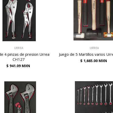
VENDEDOR:
URREA
URREA
de 4 pinzas de presion Urrea
Juego de 5 Martillos varios U
CH127
$ 1,665.00 MXN
$ 941.09 MXN