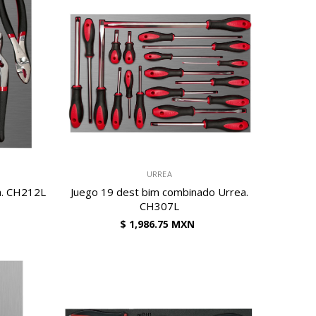
VENDEDOR:
URREA
ea. CH212L
Juego 19 dest bim combinado Urrea.
CH307L
$ 1,986.75 MXN