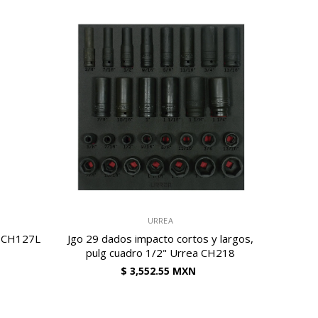
VENDEDOR:
URREA
. CH127L
Jgo 29 dados impacto cortos y largos,
pulg cuadro 1/2" Urrea CH218
$ 3,552.55 MXN