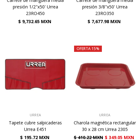
Carrete de manguera media
Carrete de manguera media
presión 1/2"x50' Urrea
presión 3/8"x50' Urrea
23RO450
23RO350
$ 9,732.65 MXN
$ 7,677.98 MXN
OFERTA 15%
VENDEDOR:
VENDEDOR:
URREA
URREA
Tapete cubre salpicaderas
Charola magnética rectangular
Urrea E451
30 x 28 cm Urrea 2305
$ 195.72 MXN
$ 410.22 MXN
$ 349.05 MXN