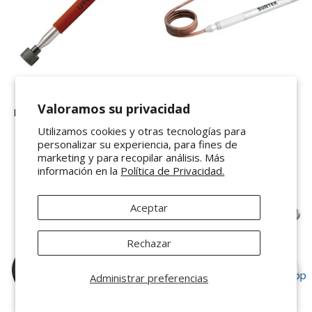
VENDEDOR:
VENDEDOR:
URREA
SURTEK
Valoramos su privacidad
Levantador magnético 3.6 kg
Levantador magnético de
Urrea 2376
cobre 0.45kg Surtek MT03
Utilizamos cookies y otras tecnologías para
personalizar su experiencia, para fines de
$ 244.88 MXN
$ 76.87 MXN
marketing y para recopilar análisis. Más
información en la
Política de Privacidad.
Aceptar
Rechazar
Administrar preferencias