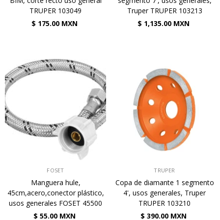
BIM, corte recto uso general
segmento 7', usos generales,
TRUPER 103049
Truper TRUPER 103213
$ 175.00 MXN
$ 1,135.00 MXN
VENDEDOR:
VENDEDOR:
FOSET
TRUPER
Manguera hule,
Copa de diamante 1 segmento
45cm,acero,conector plástico,
4', usos generales, Truper
usos generales FOSET 45500
TRUPER 103210
$ 55.00 MXN
$ 390.00 MXN