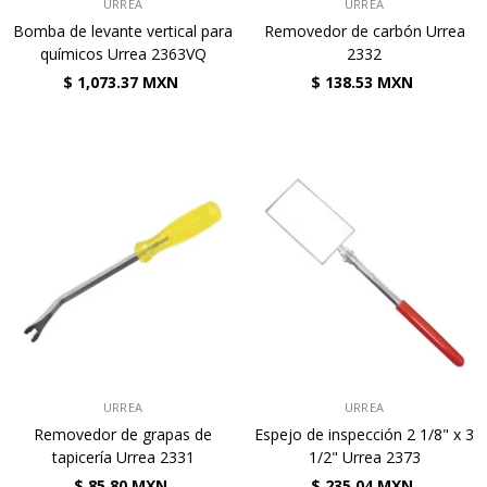
VENDEDOR:
VENDEDOR:
URREA
URREA
Bomba de levante vertical para
Removedor de carbón Urrea
químicos Urrea 2363VQ
2332
$ 1,073.37 MXN
$ 138.53 MXN
VENDEDOR:
VENDEDOR:
URREA
URREA
Removedor de grapas de
Espejo de inspección 2 1/8" x 3
tapicería Urrea 2331
1/2" Urrea 2373
$ 85.80 MXN
$ 235.04 MXN