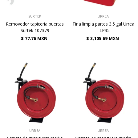
VENDEDOR:
VENDEDOR:
SURTEK
URREA
Removedor tapiceria puertas
Tina limpia partes 3.5 gal Urrea
Surtek 107379
TLP35
$ 77.76 MXN
$ 3,105.69 MXN
VENDEDOR:
VENDEDOR:
URREA
URREA