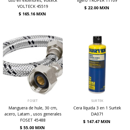
uso en exteriores, Volteck
ligero TRUPER 11109
VOLTECK 45519
$ 22.00 MXN
$ 165.16 MXN
VENDEDOR:
VENDEDOR:
FOSET
SURTEK
Manguera de hule, 30 cm,
Cera líquida 3 en 1 Surtek
acero, Latam , usos generales
DA071
FOSET 45488
$ 147.47 MXN
$ 55.00 MXN