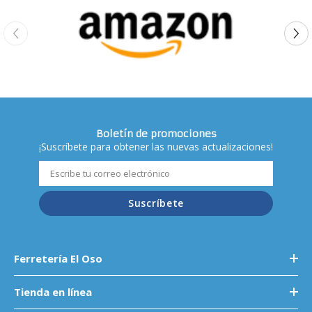
Boletín de promociones
¡Suscríbete para obtener las nuevas actualizaciones!
Suscríbete
Ferretería El Oso
Tienda en línea