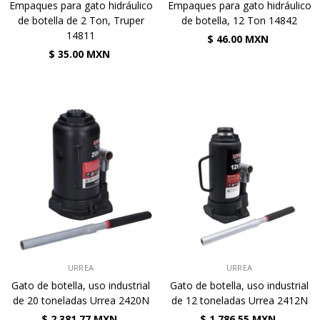
Empaques para gato hidráulico
Empaques para gato hidráulico
de botella de 2 Ton, Truper
de botella, 12 Ton 14842
14811
$ 46.00 MXN
$ 35.00 MXN
VENDEDOR:
VENDEDOR:
URREA
URREA
Gato de botella, uso industrial
Gato de botella, uso industrial
de 20 toneladas Urrea 2420N
de 12 toneladas Urrea 2412N
$ 2,381.77 MXN
$ 1,786.55 MXN