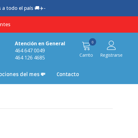
a todo el país 🚚✈️-
antes
0
0
Atención en General
item
464 647 0049
Carrito
Registrarse
464 126 4685
ciones del mes 💸
Contacto