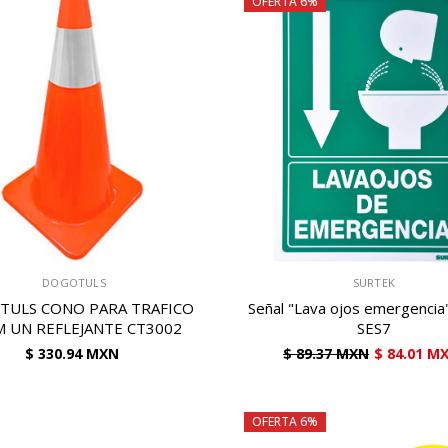
OFERTA 6%
VENDEDOR:
DOGOTULS
SURTEK
TULS CONO PARA TRAFICO
Señal "Lava ojos emergencia
M UN REFLEJANTE CT3002
SES7
$ 330.94 MXN
$ 89.37 MXN
$ 84.01 M
OFERTA 6%