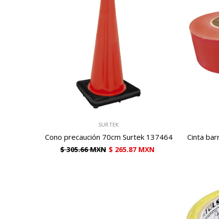
VENDEDOR:
VENDEDOR:
SURTEK
Cono precaución 70cm Surtek 137464
Cinta bar
$ 305.66 MXN
$ 265.87 MXN