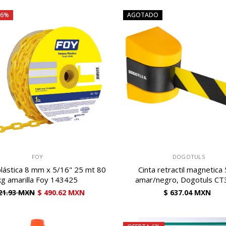
 6%
AGOTADO
VENDEDOR:
FOY
DOGOTULS
lástica 8 mm x 5/16" 25 mt 80
Cinta retractil magnetica
kg amarilla Foy 143425
amar/negro, Dogotuls C
21.93 MXN
$ 490.62 MXN
$ 637.04 MXN