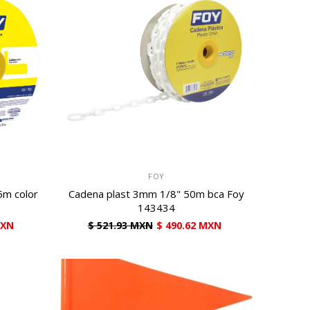
VENDEDOR:
FOY
5m color
Cadena plast 3mm 1/8" 50m bca Foy
143434
MXN
$ 521.93 MXN
$ 490.62 MXN