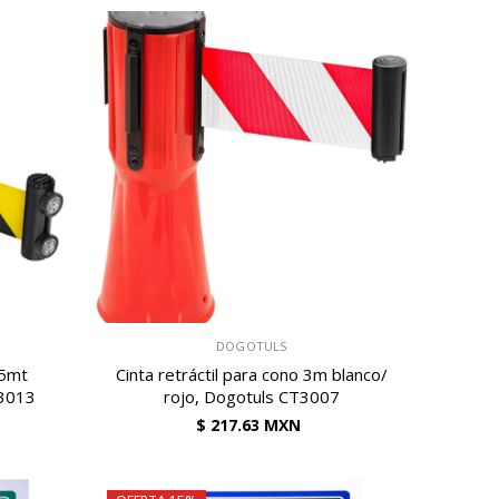
VENDEDOR:
DOGOTULS
 5mt
Cinta retráctil para cono 3m blanco/
T3013
rojo, Dogotuls CT3007
$ 217.63 MXN