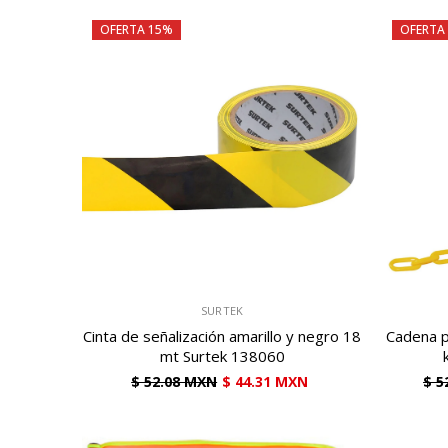
OFERTA 15%
OFERTA
VENDEDOR:
VENDEDOR:
SURTEK
Cinta de señalización amarillo y negro 18
Cadena p
mt Surtek 138060
$ 52.08 MXN
$ 44.31 MXN
$ 5