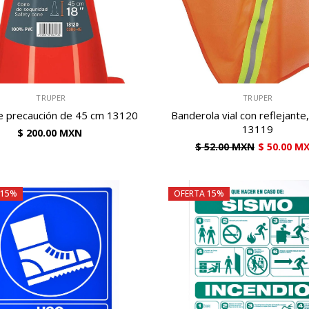
VENDEDOR:
TRUPER
TRUPER
e precaución de 45 cm 13120
Banderola vial con reflejante
13119
$ 200.00 MXN
$ 52.00 MXN
$ 50.00 M
 15%
OFERTA 15%