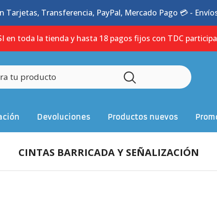
n Tarjetas, Transferencia, PayPal, Mercado Pago 💳 - Envíos 
I en toda la tienda y hasta 18 pagos fijos con TDC particip
ación
Devoluciones
Productos nuevos
Promo
CINTAS BARRICADA Y SEÑALIZACIÓN