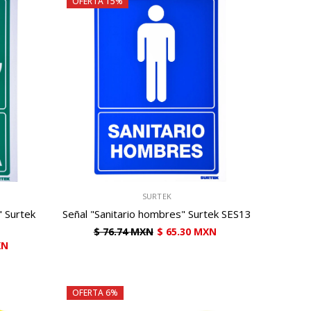
OFERTA 15%
VENDEDOR:
SURTEK
" Surtek
Señal "Sanitario hombres" Surtek SES13
$ 76.74 MXN
$ 65.30 MXN
XN
OFERTA 6%