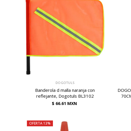
VENDEDOR:
VENDEDOR:
DOGOTULS
Banderola d malla naranja con
DOGO
reflejante, Dogotuls BL3102
70C
$ 66.61 MXN
OFERTA 13%