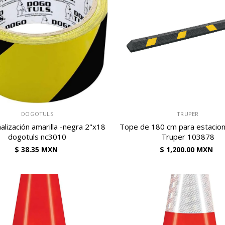
VENDEDOR:
DOGOTULS
TRUPER
alización amarilla -negra 2"x18
Tope de 180 cm para estacio
dogotuls nc3010
Truper 103878
$ 38.35 MXN
$ 1,200.00 MXN