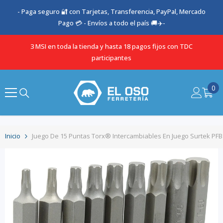
SALTAR AL CONTENIDO
- Paga seguro 🔐 con Tarjetas, Transferencia, PayPal, Mercado
Pago 💳 - Envíos a todo el país 🚚✈️-
3 MSI en toda la tienda y hasta 18 pagos fijos con TDC
participantes
0
0
it
Inicio
Juego De 15 Puntas Torx® Intercambiables En Juego Surtek PF