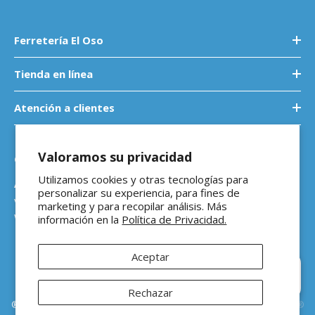
Ferretería El Oso
Tienda en línea
Atención a clientes
Valoramos su privacidad
Contáctanos
Utilizamos cookies y otras tecnologías para
Atención a empresas
personalizar su experiencia, para fines de
ventasb2b@ferreteriaeloso.mx
marketing y para recopilar análisis. Más
WhatsApp: 464 205 4992
información en la
Política de Privacidad.
Aceptar
Rechazar
®Ferretería El Oso Todos los derechos reservados |
Vitamina Online®