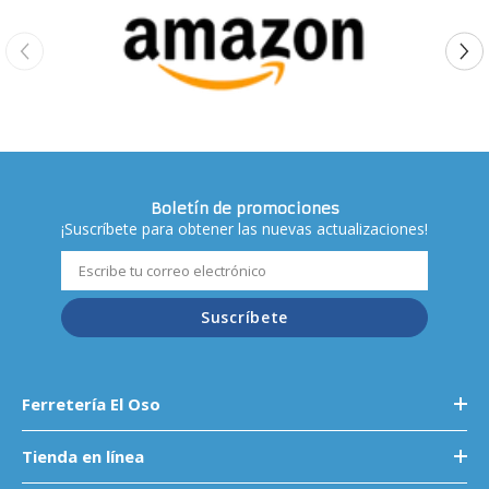
Boletín de promociones
¡Suscríbete para obtener las nuevas actualizaciones!
Suscríbete
Ferretería El Oso
Tienda en línea