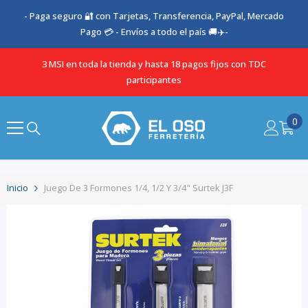
SALTAR AL CONTENIDO
- Paga seguro 🔐 con Tarjetas, Transferencia, PayPal, Mercado
Pago 💳 - Envíos a todo el país 🚚✈️-
3 MSI en toda la tienda y hasta 18 pagos fijos con TDC
participantes
0
0
it
Inicio
Juego De 3 Formones 1/4, 1/2 Y 3/4" Surtek J3F