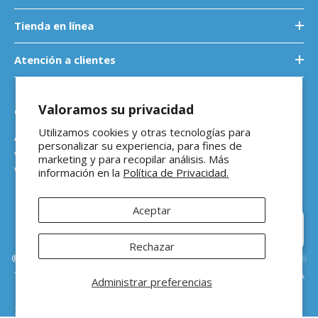
Tienda en línea
Atención a clientes
Valoramos su privacidad
Contáctanos
Utilizamos cookies y otras tecnologías para
Atención a empresas
personalizar su experiencia, para fines de
ventasb2b@ferreteriaeloso.mx
marketing y para recopilar análisis. Más
WhatsApp: 464 205 4992
información en la
Política de Privacidad.
Aceptar
Hola 👋 ¿En qué podemos
ayudarte?
Rechazar
®Ferretería El Oso Todos los derechos reservados |
Vitamina Online®
Todos los precios de venta sugeridos están en MXN ($) e incluyen IVA
Administrar preferencias