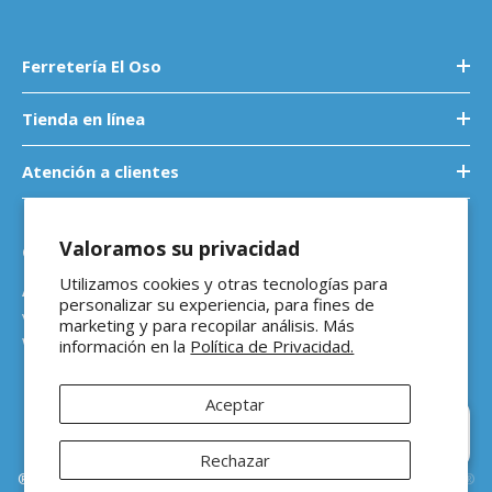
Ferretería El Oso
Tienda en línea
Atención a clientes
Valoramos su privacidad
Contáctanos
Utilizamos cookies y otras tecnologías para
Atención a empresas
personalizar su experiencia, para fines de
ventasb2b@ferreteriaeloso.mx
marketing y para recopilar análisis. Más
WhatsApp: 464 205 4992
información en la
Política de Privacidad.
Aceptar
Hola 👋 ¿En qué podemos
ayudarte?
Rechazar
®Ferretería El Oso Todos los derechos reservados |
Vitamina Online®