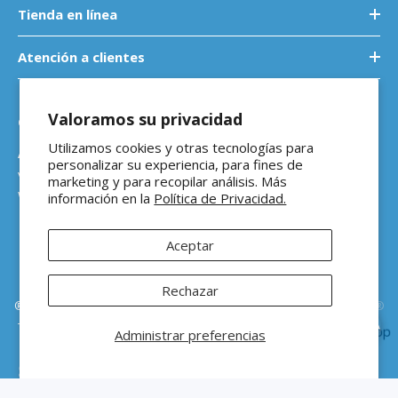
Tienda en línea
Atención a clientes
Valoramos su privacidad
Contáctanos
Utilizamos cookies y otras tecnologías para
Atención a empresas
personalizar su experiencia, para fines de
ventasb2b@ferreteriaeloso.mx
marketing y para recopilar análisis. Más
WhatsApp: 464 205 4992
información en la
Política de Privacidad.
Aceptar
Rechazar
®Ferretería El Oso Todos los derechos reservados |
Vitamina Online®
Todos los precios de venta sugeridos están en MXN ($) e incluyen IVA
Administrar preferencias