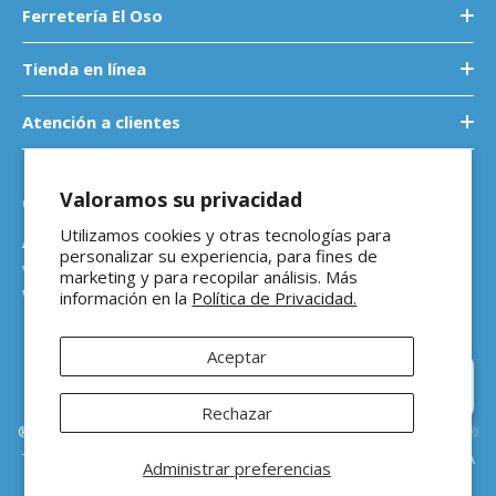
Ferretería El Oso
Tienda en línea
Atención a clientes
Valoramos su privacidad
Contáctanos
Utilizamos cookies y otras tecnologías para
Atención a empresas
personalizar su experiencia, para fines de
ventasb2b@ferreteriaeloso.mx
marketing y para recopilar análisis. Más
WhatsApp: 464 205 4992
información en la
Política de Privacidad.
Aceptar
Hola 👋 ¿En qué podemos
ayudarte?
Rechazar
®Ferretería El Oso Todos los derechos reservados |
Vitamina Online®
Todos los precios de venta sugeridos están en MXN ($) e incluyen IVA
Administrar preferencias