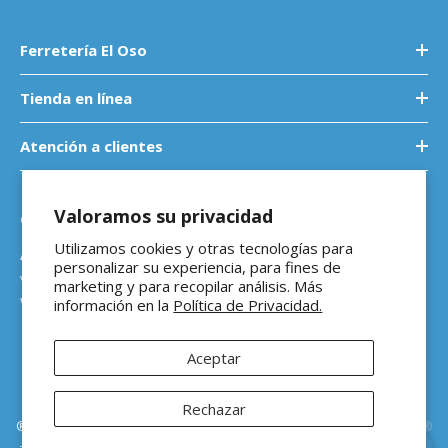
Ferretería El Oso
Tienda en línea
Atención a clientes
Valoramos su privacidad
Contáctanos
Utilizamos cookies y otras tecnologías para
Atención a empresas
personalizar su experiencia, para fines de
ventasb2b@ferreteriaeloso.mx
marketing y para recopilar análisis. Más
WhatsApp: 464 205 4992
información en la
Política de Privacidad.
Aceptar
Rechazar
®Ferretería El Oso Todos los derechos reservados |
Vitamina Online®