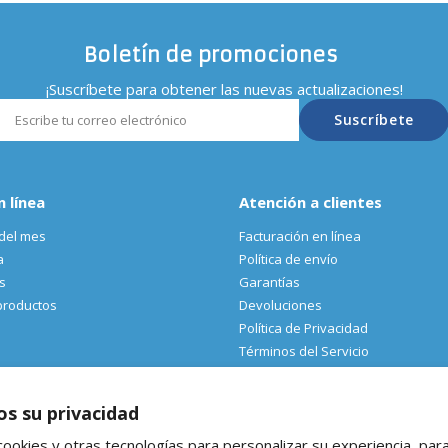
Boletín de promociones
¡Suscríbete para obtener las nuevas actualizaciones!
Suscríbete
n línea
Atención a clientes
del mes
Facturación en línea
a
Política de envío
s
Garantías
productos
Devoluciones
Política de Privacidad
Términos del Servicio
s su privacidad
cookies y otras tecnologías para personalizar su experiencia, par
®Ferretería El Oso Todos los derechos reservados |
Vitamina Online®