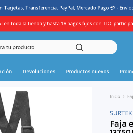
n Tarjetas, Transferencia, PayPal, Mercado Pago 💳 - Envíos 
I en toda la tienda y hasta 18 pagos fijos con TDC particip
ación
Devoluciones
Productos nuevos
Promo
Inicio
Fa
SURTEK
Faja e