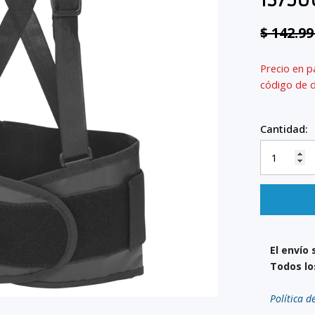
13750
$ 142.9
Precio en p
código de 
Cantidad:
El envío 
Todos lo
Política d