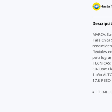
Hasta 
Descripci
MARCA: Su
Talla Chica
rendimiento
flexibles e
para logra
TECNICAS: -
30-Tipo: 
1 año ALT
17.8 PESO 
TIEMPO 