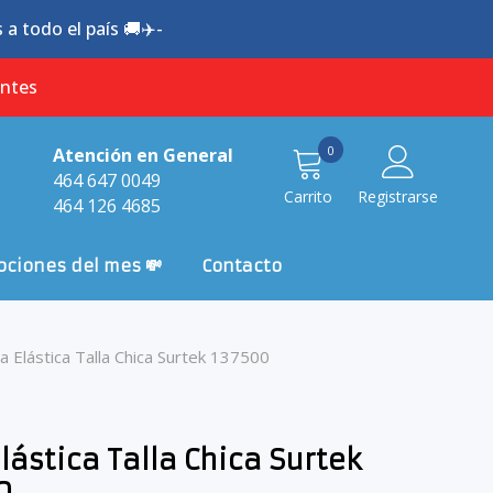
a todo el país 🚚✈️-
antes
0
0
Atención en General
item
464 647 0049
Carrito
Registrarse
464 126 4685
ciones del mes 💸
Contacto
ja Elástica Talla Chica Surtek 137500
lástica Talla Chica Surtek