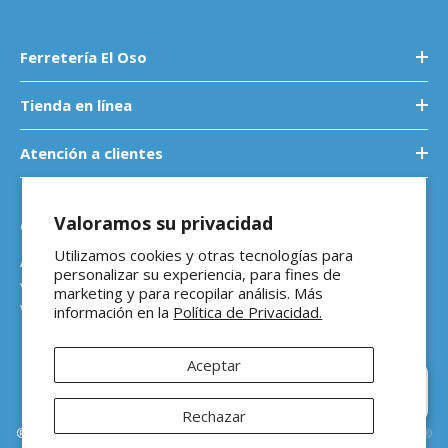
Ferretería El Oso
Tienda en línea
Atención a clientes
Valoramos su privacidad
Contáctanos
Utilizamos cookies y otras tecnologías para
Atención a empresas
personalizar su experiencia, para fines de
ventasb2b@ferreteriaeloso.mx
marketing y para recopilar análisis. Más
WhatsApp: 464 205 4992
información en la
Política de Privacidad.
Aceptar
Hola 👋 ¿En qué podemos
ayudarte?
Rechazar
®Ferretería El Oso Todos los derechos reservados |
Vitamina Online®