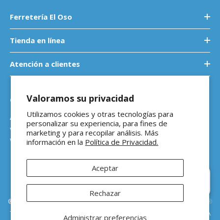
Ferretería El Oso
Tienda en línea
Atención a clientes
Valoramos su privacidad
Contáctanos
Utilizamos cookies y otras tecnologías para
Atención a empresas
personalizar su experiencia, para fines de
ventasb2b@ferreteriaeloso.mx
marketing y para recopilar análisis. Más
WhatsApp: 464 205 4992
información en la
Política de Privacidad.
Aceptar
Hola 👋 ¿En qué podemos
ayudarte?
Rechazar
®Ferretería El Oso Todos los derechos reservados |
Vitamina Online®
Todos los precios de venta sugeridos están en MXN ($) e incluyen IVA
Administrar preferencias