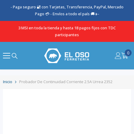
SALTAR AL CONTENIDO
- Paga seguro 🔐 con Tarjetas, Transferencia, PayPal, Mercado
Pago 💳 - Envíos a todo el país 🚚✈️-
3 MSI en toda la tienda y hasta 18 pagos fijos con TDC
participantes
0
0
it
Inicio
Probador De Continuidad Corriente 2.5A Urrea 2352