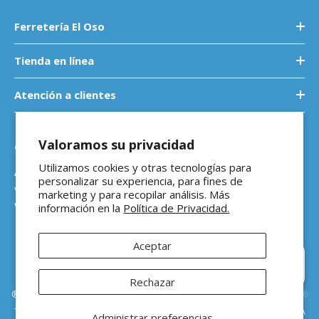
Ferretería El Oso
Tienda en línea
Atención a clientes
Valoramos su privacidad
Contáctanos
Utilizamos cookies y otras tecnologías para
Atención a empresas
personalizar su experiencia, para fines de
ventasb2b@ferreteriaeloso.mx
marketing y para recopilar análisis. Más
WhatsApp: 464 205 4992
información en la
Política de Privacidad.
Aceptar
Rechazar
®Ferretería El Oso Todos los derechos reservados |
Vitamina Online®
Todos los precios de venta sugeridos están en MXN ($) e incluyen IVA
Administrar preferencias