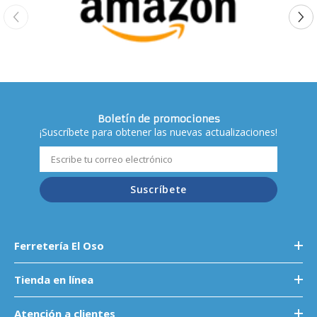
Boletín de promociones
¡Suscríbete para obtener las nuevas actualizaciones!
Suscríbete
Ferretería El Oso
Tienda en línea
Atención a clientes