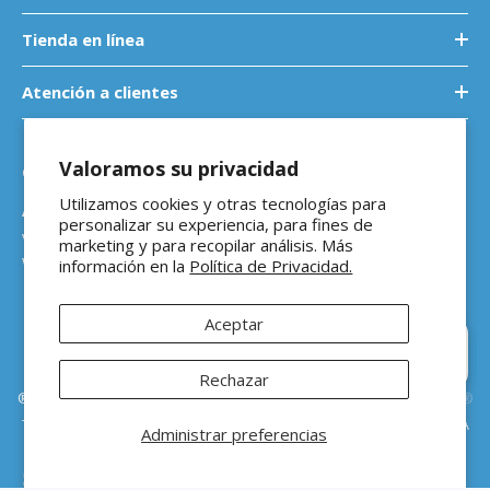
Tienda en línea
Atención a clientes
Valoramos su privacidad
Contáctanos
Utilizamos cookies y otras tecnologías para
Atención a empresas
personalizar su experiencia, para fines de
ventasb2b@ferreteriaeloso.mx
marketing y para recopilar análisis. Más
WhatsApp: 464 205 4992
información en la
Política de Privacidad.
Aceptar
Hola 👋 ¿En qué podemos
ayudarte?
Rechazar
®Ferretería El Oso Todos los derechos reservados |
Vitamina Online®
Todos los precios de venta sugeridos están en MXN ($) e incluyen IVA
Administrar preferencias