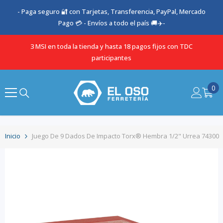
SALTAR AL CONTENIDO
- Paga seguro 🔐 con Tarjetas, Transferencia, PayPal, Mercado
Pago 💳 - Envíos a todo el país 🚚✈️-
3 MSI en toda la tienda y hasta 18 pagos fijos con TDC
participantes
0
0
it
Inicio
Juego De 9 Dados De Impacto Torx® Hembra 1/2" Urrea 74300