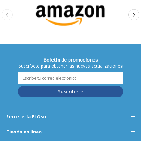
Boletín de promociones
¡Suscríbete para obtener las nuevas actualizaciones!
Suscríbete
Ferretería El Oso
Tienda en línea