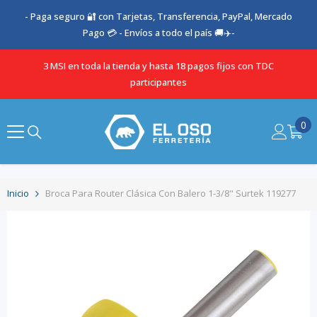
SALTAR AL CONTENIDO
- Paga seguro 🔐 con Tarjetas, Transferencia, PayPal, Mercado
Pago 💳 - Envíos a todo el país 🚚✈️-
3 MSI en toda la tienda y hasta 18 pagos fijos con TDC
participantes
0
0
it
Inicio
Broca Para Router Clásica Con Balero 1-3/8" Surtek 119277