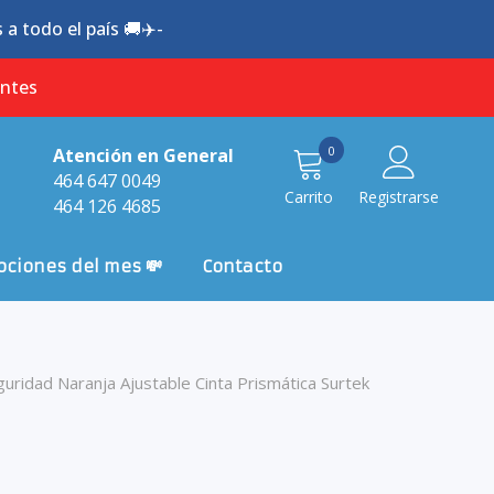
a todo el país 🚚✈️-
antes
0
0
Atención en General
item
464 647 0049
Carrito
Registrarse
464 126 4685
ciones del mes 💸
Contacto
uridad Naranja Ajustable Cinta Prismática Surtek