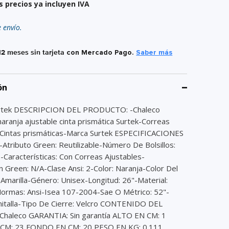
s precios ya incluyen IVA
e envío.
12 meses sin tarjeta
con Mercado Pago.
Saber más
ón
rtek DESCRIPCION DEL PRODUCTO: -Chaleco
aranja ajustable cinta prismática Surtek-Correas
-Cintas prismáticas-Marca Surtek ESPECIFICACIONES
Atributo Green: Reutilizable-Número De Bolsillos:
os-Características: Con Correas Ajustables-
ón Green: N/A-Clase Ansi: 2-Color: Naranja-Color Del
 Amarilla-Género: Unisex-Longitud: 26"-Material:
Normas: Ansi-Isea 107-2004-Sae O Métrico: 52"-
italla-Tipo De Cierre: Velcro CONTENIDO DEL
haleco GARANTIA: Sin garantía ALTO EN CM: 1
CM: 23 FONDO EN CM: 20 PESO EN KG: 0.111