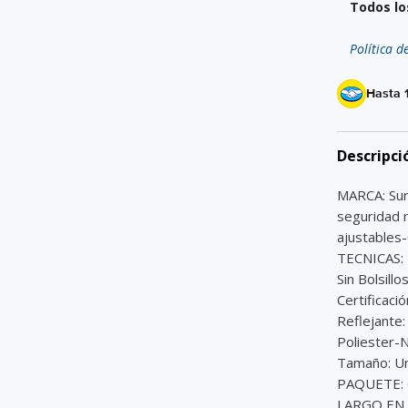
Todos lo
Política d
Hasta 
Descripci
MARCA: Su
seguridad n
ajustables
TECNICAS: -
Sin Bolsill
Certificaci
Reflejante:
Poliester-
Tamaño: Un
PAQUETE: C
LARGO EN 