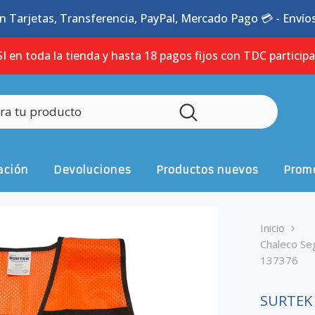
n Tarjetas, Transferencia, PayPal, Mercado Pago 💳 - Envíos 
I en toda la tienda y hasta 18 pagos fijos con TDC particip
ación
Devoluciones
Productos nuevos
Promo
Inicio
Chaleco Seg
137376
SURTEK