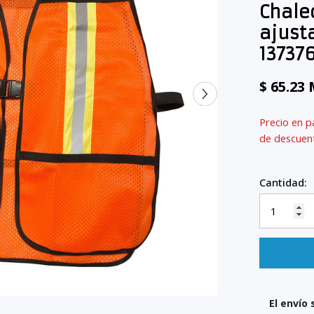
Chale
ajust
13737
$ 65.23
Precio en p
de descue
Cantidad:
El envío 