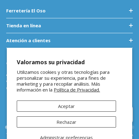
Ferretería El Oso
Tienda en línea
Atención a clientes
Valoramos su privacidad
Contáctanos
Utilizamos cookies y otras tecnologías para
Atención a empresas
personalizar su experiencia, para fines de
ventasb2b@ferreteriaeloso.mx
marketing y para recopilar análisis. Más
WhatsApp: 464 205 4992
información en la
Política de Privacidad.
Aceptar
Hola 👋 ¿En qué podemos
ayudarte?
Rechazar
®Ferretería El Oso Todos los derechos reservados |
Vitamina Online®
Todos los precios de venta sugeridos están en MXN ($) e incluyen IVA
Administrar preferencias