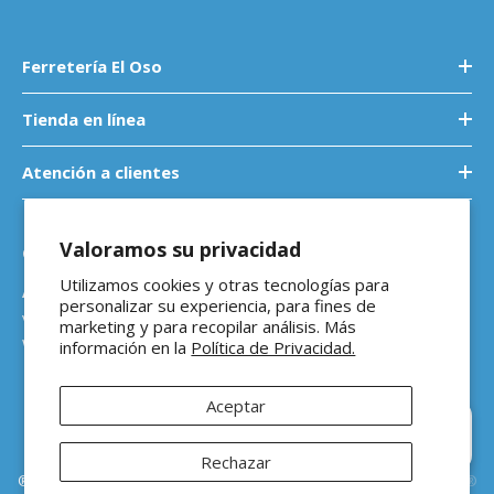
Ferretería El Oso
Tienda en línea
Atención a clientes
Valoramos su privacidad
Contáctanos
Utilizamos cookies y otras tecnologías para
Atención a empresas
personalizar su experiencia, para fines de
ventasb2b@ferreteriaeloso.mx
marketing y para recopilar análisis. Más
WhatsApp: 464 205 4992
información en la
Política de Privacidad.
Aceptar
Rechazar
®Ferretería El Oso Todos los derechos reservados |
Vitamina Online®