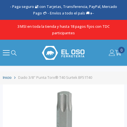
SALTAR AL CONTENIDO
- Paga seguro 🔐 con Tarjetas, Transferencia, PayPal, Mercado
Pago 💳 - Envíos a todo el país 🚚✈️-
3 MSI en toda la tienda y hasta 18 pagos fijos con TDC
participantes
0
0
it
Inicio
Dado 3/8" Punta Torx® T40 Surtek BF51T40