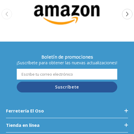
Boletín de promociones
¡Suscríbete para obtener las nuevas actualizaciones!
Suscríbete
Ferretería El Oso
Tienda en línea