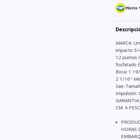
Hasta 
Descripci
MARCA: Ur
impacto 3/
12 puntas 
fosfatado 
Boca: 1 19
2 1/16"-Me
Sae-Tamaño
Impulsión
GARANTIA:
CM: 4 PESO
PRODUCT
HORAS D
EMBARQU