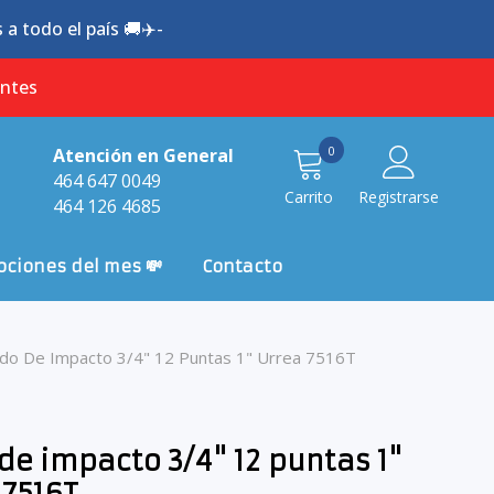
a todo el país 🚚✈️-
antes
0
0
Atención en General
item
464 647 0049
Carrito
Registrarse
464 126 4685
ciones del mes 💸
Contacto
do De Impacto 3/4" 12 Puntas 1" Urrea 7516T
de impacto 3/4" 12 puntas 1"