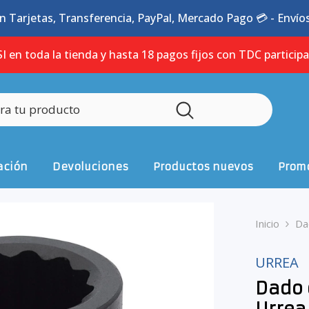
n Tarjetas, Transferencia, PayPal, Mercado Pago 💳 - Envíos 
I en toda la tienda y hasta 18 pagos fijos con TDC particip
ación
Devoluciones
Productos nuevos
Promo
Inicio
Da
URREA
Dado 