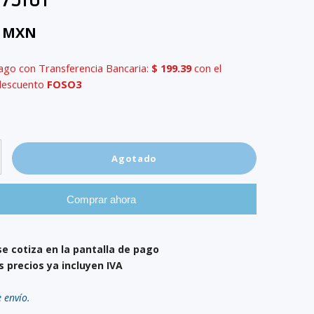
 7516T
6 MXN
ago con Transferencia Bancaria:
$ 199.39
con el
descuento
FOSO3
Agotado
Comprar ahora
se cotiza en la pantalla de pago
s precios ya incluyen IVA
e envío.