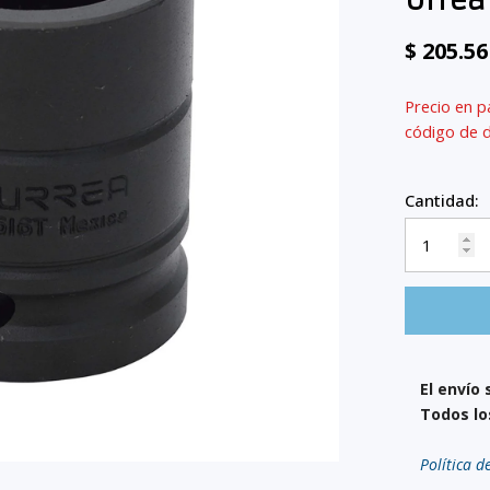
Urrea
$ 205.5
Precio en p
código de 
Cantidad:
El envío 
Todos lo
Política d