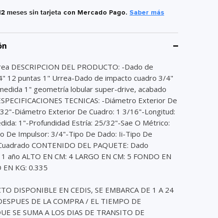
12 meses sin tarjeta
con Mercado Pago.
Saber más
ón
rea DESCRIPCION DEL PRODUCTO: -Dado de
4" 12 puntas 1" Urrea-Dado de impacto cuadro 3/4"
medida 1" geometría lobular super-drive, acabado
ESPECIFICACIONES TECNICAS: -Diámetro Exterior De
/32"-Diámetro Exterior De Cuadro: 1 3/16"-Longitud:
dida: 1"-Profundidad Estría: 25/32"-Sae O Métrico:
 De Impulsor: 3/4"-Tipo De Dado: Ii-Tipo De
: Cuadrado CONTENIDO DEL PAQUETE: Dado
 1 año ALTO EN CM: 4 LARGO EN CM: 5 FONDO EN
 EN KG: 0.335
O DISPONIBLE EN CEDIS, SE EMBARCA DE 1 A 24
ESPUES DE LA COMPRA / EL TIEMPO DE
E SE SUMA A LOS DIAS DE TRANSITO DE