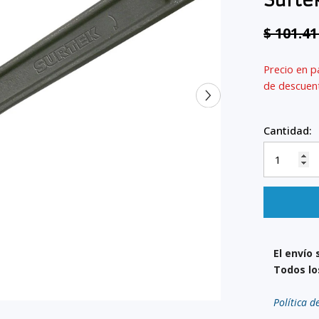
Surte
$ 101.4
Precio en p
de descue
Cantidad:
El envío 
Todos lo
Política d