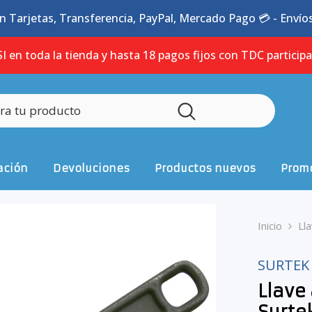
n Tarjetas, Transferencia, PayPal, Mercado Pago 💳 - Envíos 
I en toda la tienda y hasta 18 pagos fijos con TDC particip
ación
Devoluciones
Productos nuevos
Promo
Inicio
Ll
SURTEK
Llave