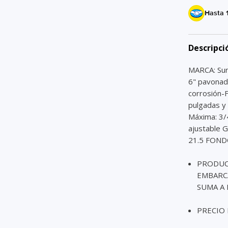
Hasta 
Descripci
MARCA: Su
6" pavonad
corrosión-
pulgadas y
Máxima: 3/
ajustable
21.5 FONDO
PRODUC
EMBARCA
SUMA A 
PRECIO 