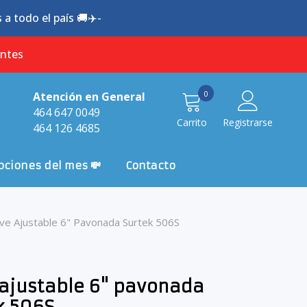
a todo el país 🚚✈️-
antes
0
0
Atención en General
item
464 647 0049
Carrito
Registrarse
464 126 4685
ciones del mes 💸
Contacto
ave Ajustable 6" Pavonada Surtek 506S
 ajustable 6" pavonada