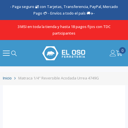
SALTAR AL CONTENIDO
- Paga seguro 🔐 con Tarjetas, Transferencia, PayPal, Mercado
Pago 💳 - Envíos a todo el país 🚚✈️-
3 MSI en toda la tienda y hasta 18 pagos fijos con TDC
participantes
0
0
it
Inicio
Matraca 1/4" Reversible Acodada Urrea 4749G