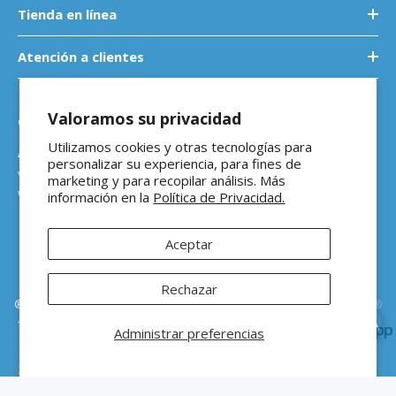
Tienda en línea
Atención a clientes
Valoramos su privacidad
Contáctanos
Utilizamos cookies y otras tecnologías para
Atención a empresas
personalizar su experiencia, para fines de
ventasb2b@ferreteriaeloso.mx
marketing y para recopilar análisis. Más
WhatsApp: 464 205 4992
información en la
Política de Privacidad.
Aceptar
Rechazar
®Ferretería El Oso Todos los derechos reservados |
Vitamina Online®
Todos los precios de venta sugeridos están en MXN ($) e incluyen IVA
Administrar preferencias