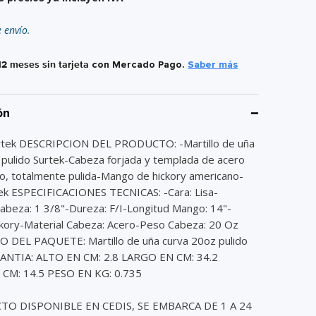
e envío.
12 meses sin tarjeta
con Mercado Pago.
Saber más
ón
rtek DESCRIPCION DEL PRODUCTO: -Martillo de uña
 pulido Surtek-Cabeza forjada y templada de acero
no, totalmente pulida-Mango de hickory americano-
ek ESPECIFICACIONES TECNICAS: -Cara: Lisa-
abeza: 1 3/8"-Dureza: F/I-Longitud Mango: 14"-
kory-Material Cabeza: Acero-Peso Cabeza: 20 Oz
DEL PAQUETE: Martillo de uña curva 20oz pulido
ANTIA: ALTO EN CM: 2.8 LARGO EN CM: 34.2
CM: 14.5 PESO EN KG: 0.735
O DISPONIBLE EN CEDIS, SE EMBARCA DE 1 A 24