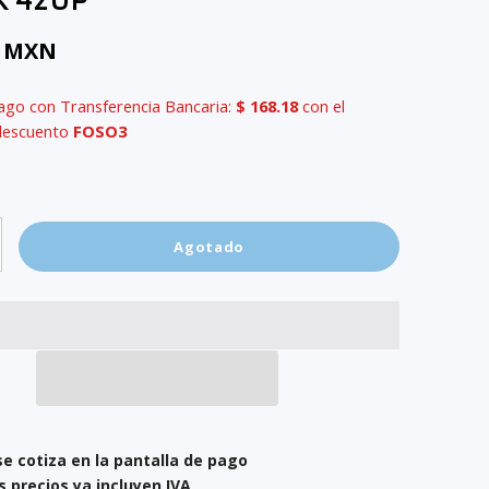
k 420P
8 MXN
ago con Transferencia Bancaria:
$ 168.18
con el
descuento
FOSO3
Agotado
se cotiza en la pantalla de pago
s precios ya incluyen IVA