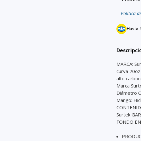
Política d
Hasta 
Descripci
MARCA: Su
curva 20oz
alto carbo
Marca Surt
Diámetro C
Mango: Hic
CONTENIDO 
Surtek GAR
FONDO EN 
PRODUCT