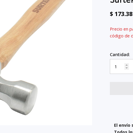
Surte
$ 173.3
Precio en p
código de 
Cantidad:
El envío 
Todos lo