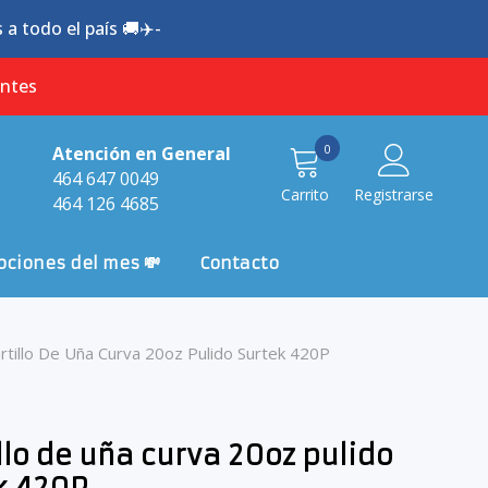
a todo el país 🚚✈️-
antes
0
0
Atención en General
item
464 647 0049
Carrito
Registrarse
464 126 4685
ciones del mes 💸
Contacto
rtillo De Uña Curva 20oz Pulido Surtek 420P
llo de uña curva 20oz pulido