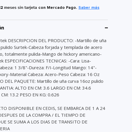
12 meses sin tarjeta
con Mercado Pago.
Saber más
ón
rtek DESCRIPCION DEL PRODUCTO: -Martillo de uña
 pulido Surtek-Cabeza forjada y templada de acero
no, totalmente pulida-Mango de hickory americano-
ek ESPECIFICACIONES TECNICAS: -Cara: Lisa-
abeza: 1 3/8"-Dureza: F/I-Longitud Mango: 14"-
kory-Material Cabeza: Acero-Peso Cabeza: 16 Oz
DEL PAQUETE: Martillo de uña curva 16oz pulido
ANTIA: ALTO EN CM: 3.6 LARGO EN CM: 34.6
CM: 13.2 PESO EN KG: 0.626
O DISPONIBLE EN CEDIS, SE EMBARCA DE 1 A 24
ESPUES DE LA COMPRA / EL TIEMPO DE
E SE SUMA A LOS DIAS DE TRANSITO DE
ERIA