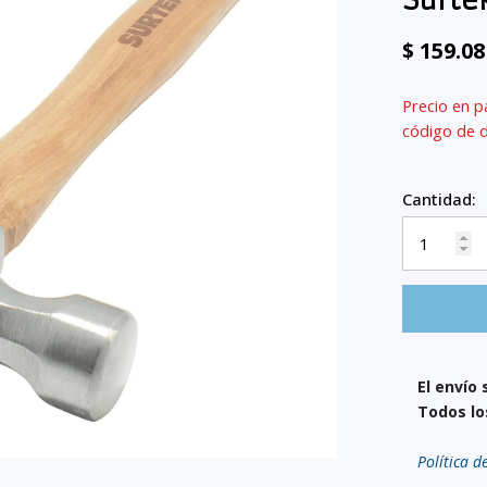
Surte
$ 159.0
Precio en p
código de 
Cantidad:
El envío 
Todos lo
Política d