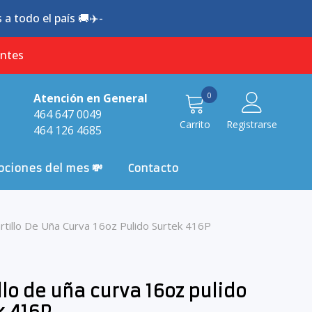
a todo el país 🚚✈️-
antes
0
0
Atención en General
item
464 647 0049
Carrito
Registrarse
464 126 4685
ciones del mes 💸
Contacto
rtillo De Uña Curva 16oz Pulido Surtek 416P
llo de uña curva 16oz pulido