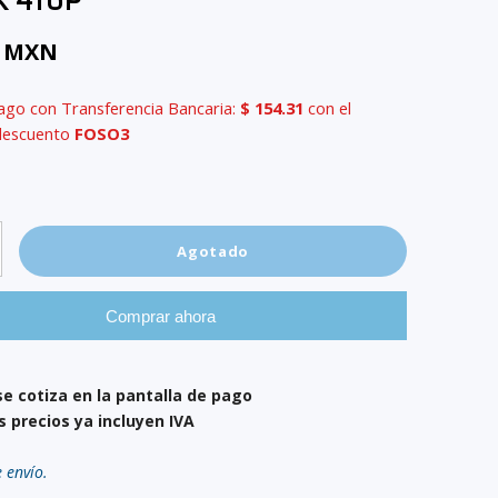
k 416P
8 MXN
ago con Transferencia Bancaria:
$ 154.31
con el
descuento
FOSO3
Agotado
Comprar ahora
se cotiza en la pantalla de pago
s precios ya incluyen IVA
e envío.