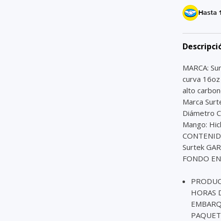
Hasta 
Descripci
MARCA: Su
curva 16oz
alto carbo
Marca Surt
Diámetro C
Mango: Hic
CONTENIDO 
Surtek GAR
FONDO EN 
PRODUCT
HORAS D
EMBARQU
PAQUET