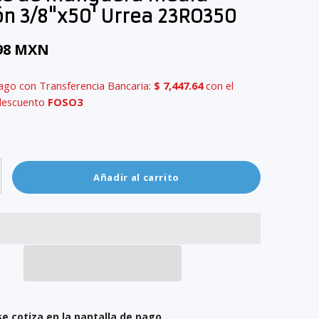
ón 3/8"x50' Urrea 23RO350
.98 MXN
ago con Transferencia Bancaria:
$ 7,447.64
con el
descuento
FOSO3
Añadir al carrito
se cotiza en la pantalla de pago