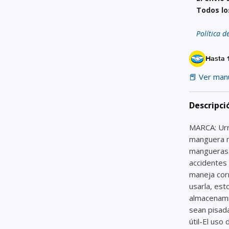
Todos lo
Política d
Hasta 
📕 Ver man
Descripci
MARCA: Ur
manguera m
mangueras 
accidentes
maneja cor
usarla, est
almacenami
sean pisad
útil-El us