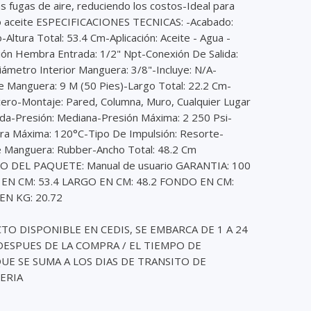
las fugas de aire, reduciendo los costos-Ideal para
 o aceite ESPECIFICACIONES TECNICAS: -Acabado:
-Altura Total: 53.4 Cm-Aplicación: Aceite - Agua -
ión Hembra Entrada: 1/2" Npt-Conexión De Salida:
iámetro Interior Manguera: 3/8"-Incluye: N/A-
e Manguera: 9 M (50 Pies)-Largo Total: 22.2 Cm-
Acero-Montaje: Pared, Columna, Muro, Cualquier Lugar
a-Presión: Mediana-Presión Máxima: 2 250 Psi-
a Máxima: 120°C-Tipo De Impulsión: Resorte-
e Manguera: Rubber-Ancho Total: 48.2 Cm
 DEL PAQUETE: Manual de usuario GARANTIA: 100
 EN CM: 53.4 LARGO EN CM: 48.2 FONDO EN CM:
EN KG: 20.72
O DISPONIBLE EN CEDIS, SE EMBARCA DE 1 A 24
ESPUES DE LA COMPRA / EL TIEMPO DE
E SE SUMA A LOS DIAS DE TRANSITO DE
ERIA