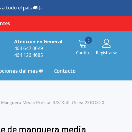
a todo el país 🚚✈️-
antes
0
0
Atención en General
item
464 647 0049
Carrito
Registrarse
464 126 4685
ciones del mes 💸
Contacto
 Manguera Media Presión 3/8"x50' Urrea 23RO350
te de manguera media