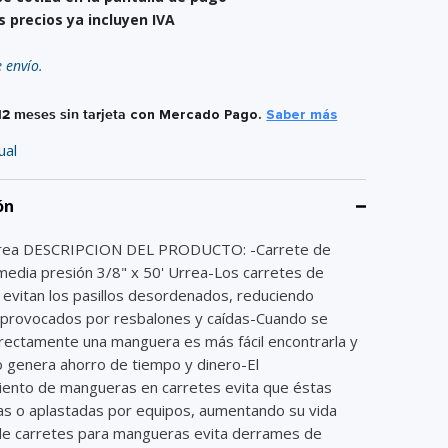
s precios ya incluyen IVA
e envío.
12 meses sin tarjeta
con Mercado Pago.
Saber más
ual
ón
rea DESCRIPCION DEL PRODUCTO: -Carrete de
edia presión 3/8" x 50' Urrea-Los carretes de
evitan los pasillos desordenados, reduciendo
 provocados por resbalones y caídas-Cuando se
rectamente una manguera es más fácil encontrarla y
o genera ahorro de tiempo y dinero-El
ento de mangueras en carretes evita que éstas
as o aplastadas por equipos, aumentando su vida
o de carretes para mangueras evita derrames de