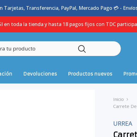
n Tarjetas, Transferencia, PayPal, Mercado Pago 💳 - Envíos 
I en toda la tienda y hasta 18 pagos fijos con TDC particip
ación
Devoluciones
Productos nuevos
Promo
Inicio
Carrete De
URREA
Carre