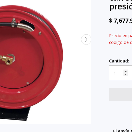
presi
$ 7,677
Precio en p
código de 
Cantidad:
El envío 