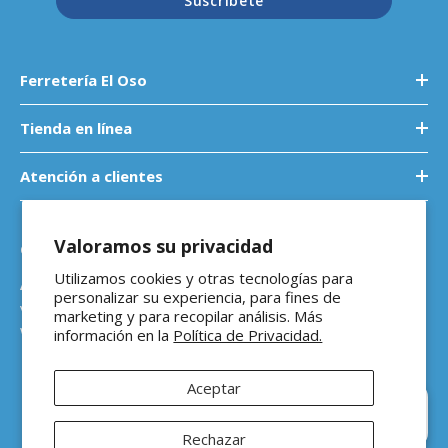
Suscríbete
Ferretería El Oso
Tienda en línea
Atención a clientes
Valoramos su privacidad
Contáctanos
Utilizamos cookies y otras tecnologías para
Atención a empresas
personalizar su experiencia, para fines de
ventasb2b@ferreteriaeloso.mx
marketing y para recopilar análisis. Más
WhatsApp: 464 205 4992
información en la
Política de Privacidad.
Aceptar
Hola 👋 ¿En qué podemos
ayudarte?
Rechazar