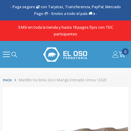
SALTAR AL CONTENIDO
- Paga seguro 🔐 con Tarjetas, Transferencia, PayPal, Mercado
Pago 💳 - Envíos a todo el país 🚚✈️-
3 MSI en toda la tienda y hasta 18 pagos fijos con TDC
participantes
0
0
it
Inicio
Martillo De Bola 32oz Mango Estriado Urrea 1332E