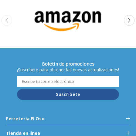
Boletín de promociones
¡Suscríbete para obtener las nuevas actualizaciones!
Suscríbete
Ferretería El Oso
Tienda en línea