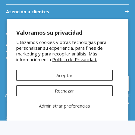
Atención a clientes
Valoramos su privacidad
Contáctanos
Utilizamos cookies y otras tecnologías para
Atención a empresas
personalizar su experiencia, para fines de
ventasb2b@ferreteriaeloso.mx
marketing y para recopilar análisis. Más
WhatsApp: 464 205 4992
información en la
Política de Privacidad.
Aceptar
Hola 👋 ¿En qué podemos
ayudarte?
Rechazar
®Ferretería El Oso Todos los derechos reservados |
Vitamina Online®
Todos los precios de venta sugeridos están en MXN ($) e incluyen IVA
Administrar preferencias