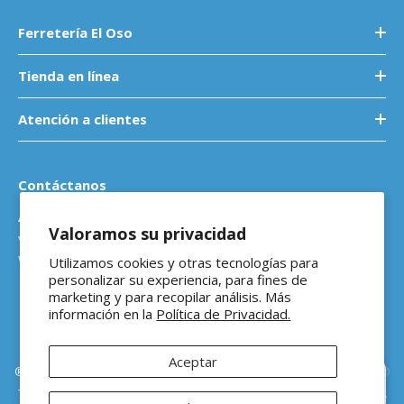
Ferretería El Oso
Tienda en línea
Atención a clientes
Contáctanos
Atención a empresas
Valoramos su privacidad
ventasb2b@ferreteriaeloso.mx
WhatsApp: 464 205 4992
Utilizamos cookies y otras tecnologías para
personalizar su experiencia, para fines de
marketing y para recopilar análisis. Más
información en la
Política de Privacidad.
Aceptar
®Ferretería El Oso Todos los derechos reservados |
Vitamina Online®
Hola 👋 ¿En qué podemos
Todos los precios de venta sugeridos están en MXN ($) e incluyen IVA
ayudarte?