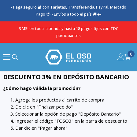
SALTAR AL CONTENIDO
- Paga seguro 🔐 con Tarjetas, Transferencia, PayPal, Mercado
Pago 💳 - Envíos a todo el país 🚚✈️-
3 MSI en toda la tienda y hasta 18 pagos fijos con TDC
participantes
0
0
it
DESCUENTO 3% EN DEPÓSITO BANCARIO
¿Cómo hago válida la promoción?
Agrega los productos al carrito de compra
De clic en "Finalizar pedido"
Seleccionar la opción de pago "Depósito Bancario"
Ingresar el código "FOSO3" en la barra de descuento
Dar clic en "Pagar ahora"